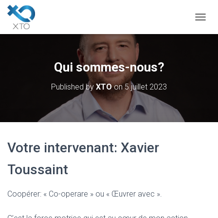
OUVRI
Qui sommes-nous?
Published by
XTO
on
5 juillet 2023
Votre intervenant: Xavier
Toussaint
Coopérer: « Co-operare » ou « Œuvrer avec ».